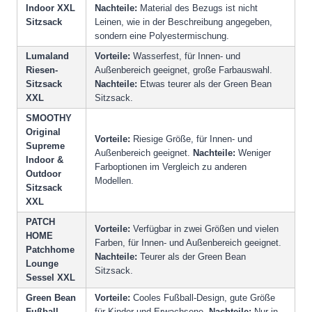
Indoor XXL
Nachteile:
Material des Bezugs ist nicht
Sitzsack
Leinen, wie in der Beschreibung angegeben,
sondern eine Polyestermischung.
Lumaland
Vorteile:
Wasserfest, für Innen- und
Riesen-
Außenbereich geeignet, große Farbauswahl.
Sitzsack
Nachteile:
Etwas teurer als der Green Bean
XXL
Sitzsack.
SMOOTHY
Original
Vorteile:
Riesige Größe, für Innen- und
Supreme
Außenbereich geeignet.
Nachteile:
Weniger
Indoor &
Farboptionen im Vergleich zu anderen
Outdoor
Modellen.
Sitzsack
XXL
PATCH
Vorteile:
Verfügbar in zwei Größen und vielen
HOME
Farben, für Innen- und Außenbereich geeignet.
Patchhome
Nachteile:
Teurer als der Green Bean
Lounge
Sitzsack.
Sessel XXL
Green Bean
Vorteile:
Cooles Fußball-Design, gute Größe
Fußball-
für Kinder und Erwachsene.
Nachteile:
Nur in